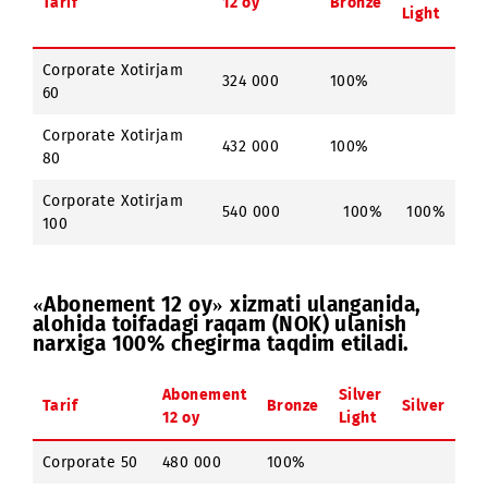
100
000
«Abonement 6 oy» xizmati ulanganida,
alohida toifadagi raqam (NOK) ulanish
narxiga 100% chegirma taqdim etiladi.
Abonement
Silve
Tarif
12 oy
Bronze
Ligh
Corporate Xotirjam
324 000
100%
60
Corporate Xotirjam
432 000
100%
80
Corporate Xotirjam
540 000
100%
100
100