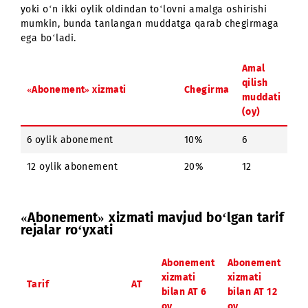
Abonent oyiga to‘lanadigan abonent to‘lovi uchun olti
yoki o‘n ikki oylik oldindan to‘lovni amalga oshirishi
mumkin, bunda tanlangan muddatga qarab chegirmag
ega bo‘ladi.
Amal
qilish
«Abonement» xizmati
Chegirma
muddat
(oy)
6 oylik abonement
10%
6
12 oylik abonement
20%
12
«Abonement» xizmati mavjud bo‘lgan tar
rejalar ro‘yxati