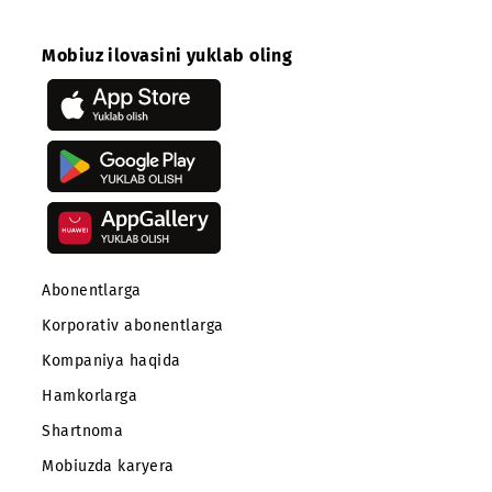
o‘zgartirilsa va xizmatning amal qilish muddati hali
tugamagan bo‘lsa, taqdim etilgan chegirma bekor
qilinadi. Abonentning shaxsiy hisobidan yangi tarif
rejasining abonent to‘lovi hamda tarifni almashtiri
to‘lovi yechib olinadi. Mablag‘lar qaytarilmaydi va
qayta hisob-kitob amalga oshirilmaydi.
Agar «Abonement» xizmati amal qilish muddati
tugamasdan shartnoma bekor qilinsa, to‘langan
mablag‘lar qaytarilmaydi va qayta hisob-kitob
amalga oshirilmaydi.
Ulash
Ro‘yxatga qaytish