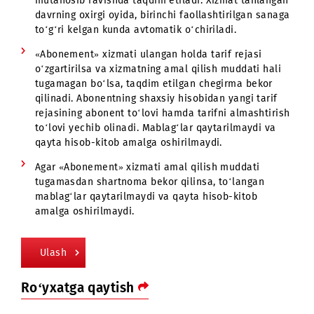
«Abonement» xizmatini ulash narxi – 0 so‘m.
«Abonement» xizmati yuridik shaxsning yozma so‘r
asosida ulanadi.
«Abonement» xizmati ulanganida, chegirma hisobg
olingan holda 6 yoki 12 oy uchun umumiy abonent
to‘lovi summasi avtomatik tarzda yechib olinadi.
Chegirma berilgan muddat tugagach, xizmat
avtomatik ravishda o‘chirib qo‘yiladi.
Yangi abonentlar uchun, agar «Abonement» xizmati
oyning 1-kunidan boshlab ulanmagan bo‘lsa, xizma
faollashtirilgach, daqiqalar, MB va SMS
hisoblagichlari oyning oxirigacha qolgan kunlarga
mutanosib ravishda taqdim etiladi. Xizmat tanlang
davrning oxirgi oyida, birinchi faollashtirilgan sana
to‘g‘ri kelgan kunda avtomatik o‘chiriladi.
«Abonement» xizmati ulangan holda tarif rejasi