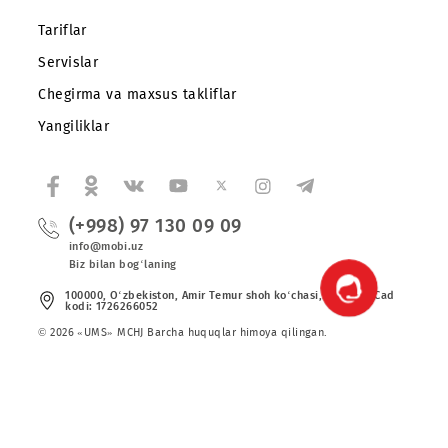
Mobiuz ilovasini yuklab oling
Abonentlarga
Korporativ abonentlarga
Kompaniya haqida
Hamkorlarga
Shartnoma
Mobiuzda karyera