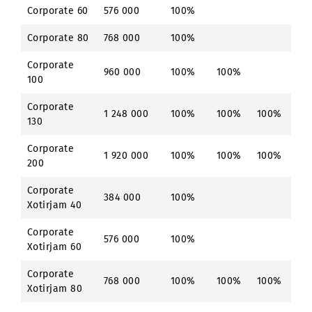
«Abonement 12 oy» xizmati ulanganida,
alohida toifadagi raqam (NOK) ulanish
narxiga 100% chegirma taqdim etiladi.
Abonement
Silver
Tarif
Bronze
Silve
12 oy
Light
Corporate 50
480 000
100%
Corporate 60
576 000
100%
Corporate 80
768 000
100%
Corporate
960 000
100%
100%
100
Corporate
1 248 000
100%
100%
100
130