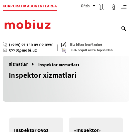
KORPORATIV ABONENTLARGA
O‘zb
(+998) 97 130 09 09
,
0990
Biz bilan bog‘laning
0990@mobi.uz
EHA orqali ariza topshirish
Xizmatlar
Inspektor xizmatlari
Inspektor xizmatlari