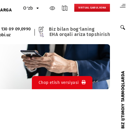
O‘zb
VIRTUAL 
HAMKORLARGA
Biz bilan bog‘lani
(+998) 97 130 09 09
,
0990
EHA orqali ariza t
0990@mobi.uz
Chop etish versiyasi