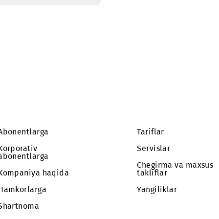
SMS
Abonentlarga
Tariflar
Korporativ
Servislar
abonentlarga
Chegirma 
Kompaniya haqida
takliflar