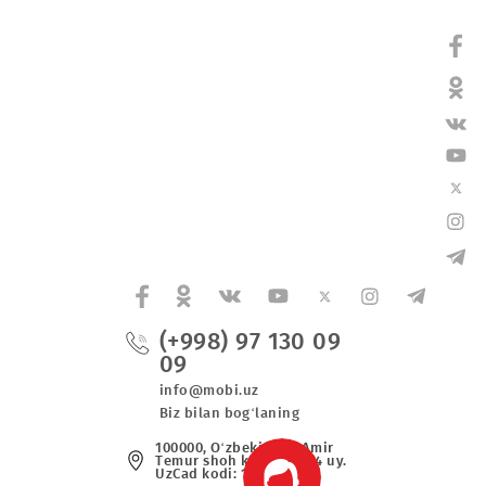
(+998) 97 130 0
09
va maxsus