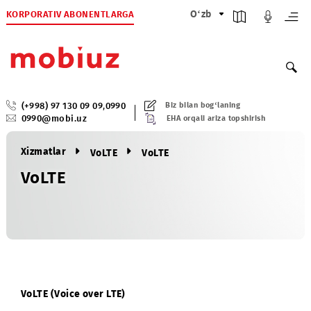
KORPORATIV ABONENTLARGA
O‘zb
(+998) 97 130 09 09
,
0990
Biz bilan bog‘laning
0990@mobi.uz
EHA orqali ariza topshirish
Xizmatlar
VoLTE
VoLTE
VoLTE