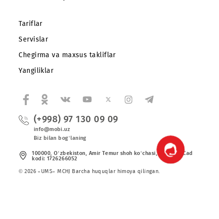
Abonentlarga
Korporativ abonentlarga
Kompaniya haqida
Hamkorlarga
Shartnoma
Mobiuzda karyera
Tariflar
Servislar