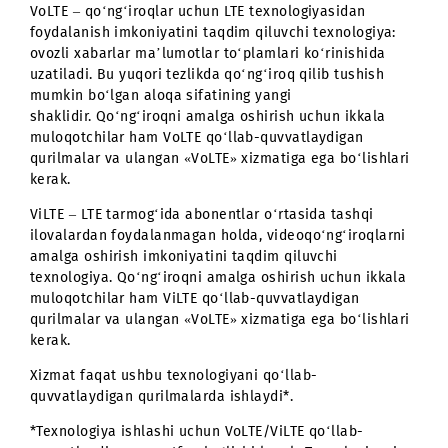
VoLTE (Voice over LTE)
VoLTE – qo‘ng‘iroqlar uchun LTE texnologiyasidan
foydalanish imkoniyatini taqdim qiluvchi texnologiya:
ovozli xabarlar ma’lumotlar to‘plamlari ko‘rinishida
uzatiladi. Bu yuqori tezlikda qo‘ng‘iroq qilib tushish
mumkin bo‘lgan aloqa sifatining yangi
shaklidir. Qo‘ng‘iroqni amalga oshirish uchun ikkala
muloqotchilar ham VoLTE qo‘llab-quvvatlaydigan
qurilmalar va ulangan «VoLTE» xizmatiga ega bo‘lishlar
kerak.
ViLTE – LTE tarmog‘ida abonentlar o‘rtasida tashqi
ilovalardan foydalanmagan holda, videoqo‘ng‘iroqlarn
amalga oshirish imkoniyatini taqdim qiluvchi
texnologiya. Qo‘ng‘iroqni amalga oshirish uchun ikkal
muloqotchilar ham ViLTE qo‘llab-quvvatlaydigan
qurilmalar va ulangan «VoLTE» xizmatiga ega bo‘lishlar
kerak.