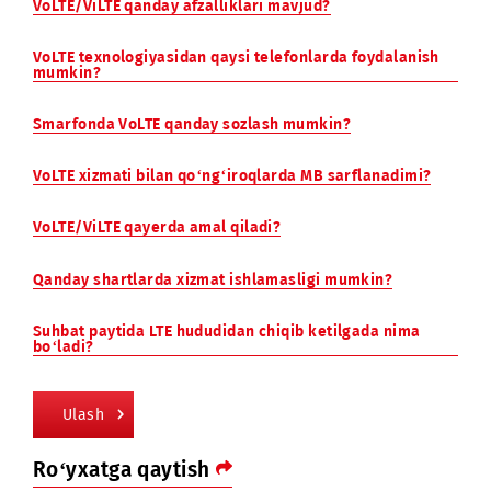
Abonent suhbat paytida Mobiuz LTE qamrov
hududidan chiqgan holatda, u qo‘ng‘iroq uzilishsiz
avtomatik ravishda 2G/3G tarmog‘iga o‘tadi
«VoLTE» xizmatidan roumingda foydalanish
imkoniyati mavjud emas
«VoLTE» xizmati va «Konferens aloqa» bir-birini
istisno qiladi. VoLTE xizmatini ulash «Konferens
aloqa» xizmatining o‘chirilishiga olib keladi
USSD-so‘rovlarni amalga oshirishda abonent 2G/3G
tarmog‘iga o‘tadi
KO‘P BERILADIGAN SAVOLLAR
VoLTE/ViLTE qanday afzalliklari mavjud?
VoLTE texnologiyasidan qaysi telefonlarda foydalanish
mumkin?
Smarfonda VoLTE qanday sozlash mumkin?
VoLTE xizmati bilan qo‘ng‘iroqlarda MB sarflanadimi?