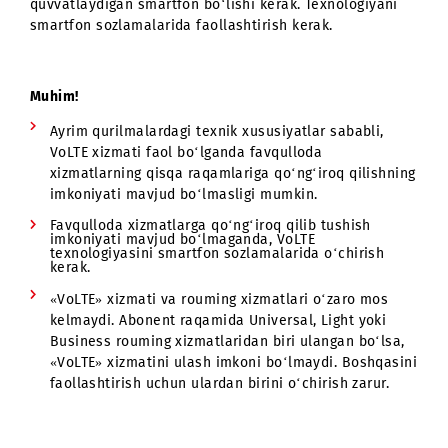
Xizmat faqat ushbu texnologiyani qo‘llab-
quvvatlaydigan qurilmalarda ishlaydi*.
*Texnologiya ishlashi uchun VoLTE/ViLTE qo‘llab-
quvvatlaydigan smartfon bo‘lishi kerak. Texnologiyani
smartfon sozlamalarida faollashtirish kerak.
Muhim!
Ayrim qurilmalardagi texnik xususiyatlar sababli,
VoLTE xizmati faol bo‘lganda favqulloda
xizmatlarning qisqa raqamlariga qo‘ng‘iroq qilishni
imkoniyati mavjud bo‘lmasligi mumkin.
Favqulloda xizmatlarga qo‘ng‘iroq qilib tushish
imkoniyati mavjud bo‘lmaganda, VoLTE
texnologiyasini smartfon sozlamalarida o‘chirish
kerak.
«VoLTE» xizmati va rouming xizmatlari o‘zaro mos