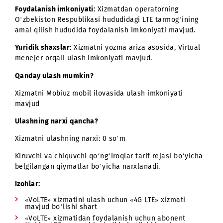
kelmaydi. Abonent raqamida Universal, Light yoki
Business rouming xizmatlaridan biri ulangan bo‘lsa
«VoLTE» xizmatini ulash imkoni bo‘lmaydi. Boshqasi
faollashtirish uchun ulardan birini o‘chirish zarur.
Foydalanish imkoniyati:
Xizmatdan operatorning
O‘zbekiston Respublikasi hududidagi LTE tarmog‘ining
amal qilish hududida foydalanish imkoniyati mavjud.
Yuridik shaxslar:
Xizmatni yozma ariza asosida, Virtual
menejer orqali ulash imkoniyati mavjud.
Qanday ulash mumkin?
Xizmatni Mobiuz mobil ilovasida ulash imkoniyati
mavjud
Ulashning narxi qancha?