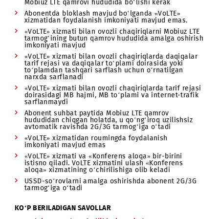
Xizmatni ulashning narxi: 0 so‘m
Kiruvchi va chiquvchi qo‘ng‘iroqlar tarif rejasi bo‘yich
belgilangan qiymatlar bo‘yicha narxlanadi.
Izohlar:
«VoLTE» xizmatini ulash uchun «4G LTE» xizmati
mavjud bo‘lishi shart
«VoLTE» xizmatidan foydalanish uchun abonent
Mobiuz LTE qamrovi hududida bo‘lishi kerak
Abonentda bloklash mavjud bo‘lganda «VoLTE»
xizmatidan foydalanish imkoniyati mavjud emas.
«VoLTE» xizmati bilan ovozli chaqiriqlarni Mobiuz LT
tarmog‘ining butun qamrov hududida amalga oshiri
imkoniyati mavjud
«VoLTE» xizmati bilan ovozli chaqiriqlarda daqiqala
tarif rejasi va daqiqalar to‘plami doirasida yoki
to‘plamdan tashqari sarflash uchun o‘rnatilgan
narxda sarflanadi
«VoLTE» xizmati bilan ovozli chaqiriqlarda tarif reja
doirasidagi MB hajmi, MB to‘plami va internet-trafi
sarflanmaydi