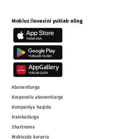
VoLTE/ViLTE qayerda amal qiladi?
Qanday shartlarda xizmat ishlamasligi mumkin?
Suhbat paytida LTE hududidan chiqib ketilgada nima
bo‘ladi?
Ulash
Ro‘yxatga qaytish
Mobiuz ilovasini yuklab oling