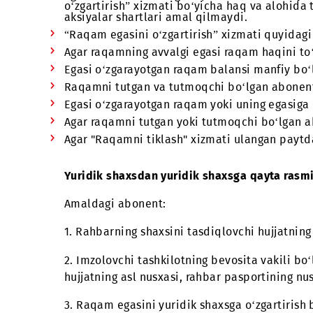
Agar xizmat narxi abonent (yuridik shaxs 
bekor qilishga va raqamni sotuvga chiqarib
Agar alohida toifadagi raqam egasi o‘zga
raqam haqini (1 jadvalda ko'rsatilgan) to
Agar alohida toifadagi raqam avval cheg
bo‘yicha haq va alohida toifadagi raqam
qilmaydi. “Chiroyli raqamlarga super c
Agar alohida toifadagi raqam hozirda bo
o‘zgartirish” xizmati bo‘yicha haq va a
aksiyalar shartlari amal qilmaydi.
“Raqam egasini o‘zgartirish” xizmati qu
Agar raqamning avvalgi egasi raqam haqi
Egasi o‘zgarayotgan raqam balansi manfi
Raqamni tutgan va tutmoqchi bo‘lgan ab
Egasi o‘zgarayotgan raqam yoki uning eg
Agar raqamni tutgan yoki tutmoqchi bo‘
Agar "Raqamni tiklash" xizmati ulangan 