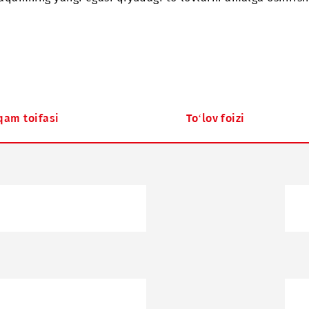
i ega to‘laydi).
nda raqamning yangi egasi qiyudagi to‘lovlarni amal
gan raqam toifasi
To‘lov foizi
 Plus
num