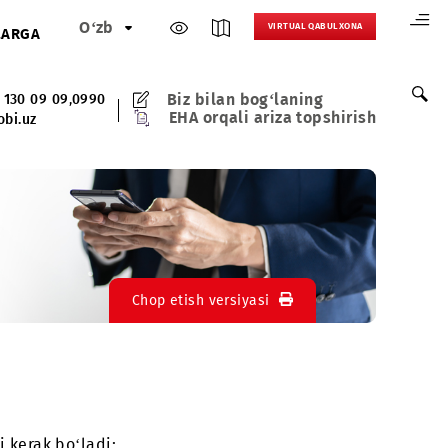
O‘zb
VIRTUAL 
HAMKORLARGA
Biz bilan bog‘lani
(+998) 97 130 09 09
,
0990
EHA orqali ariza t
0990@mobi.uz
Chop etish versiyasi