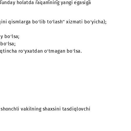
to‘lanmasa, Kompaniya abonent bilan tuzilgan shart
‘zgartirish” xizmati bo‘yicha haq va alohida toifada
, uning yangi egasi “Raqam egasini o‘zgartirish” xi
olatda raqamning yangi egasiga aksiyalar shartlari 
 o‘zgarayotgan bo‘lsa, uning yangi egasi “Raqam eg
an) to‘laydi. Bunday holatda raqamning yangi egasiga
i raqam haqini qismlarga bo‘lib to‘lash” xizmati bo‘
slari manfiy bo‘lsa;
atilayotgan bo‘lsa;
miy yoki vaqtincha ro‘yxatdan o‘tmagan bo‘lsa.