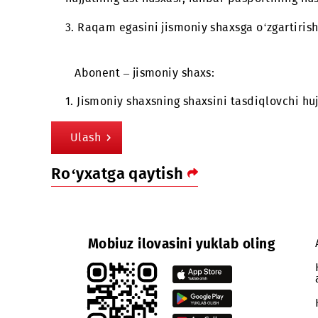
hujjatning asl nusxasi, rahbar pasportini
4. Egasi o‘zgartirilayotgan raqamni ulas
Yuridik shaxsdan jismoniy shaxsga qayta
Amaldagi abonent:
1. Rahbarning shaxsini tasdiqlovchi hujja
2. Imzolovchi tashkilotning bevosita va
hujjatning asl nusxasi, rahbar pasportini
3. Raqam egasini jismoniy shaxsga o‘zgar
Abonent – jismoniy shaxs: