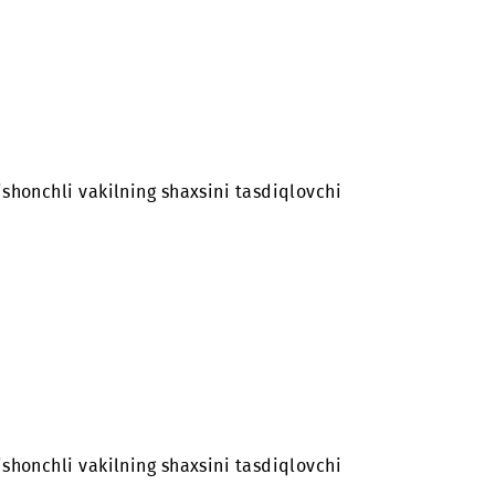
honchnoma, ishonchli vakilning shaxsini tasdiqlovchi
honchnoma, ishonchli vakilning shaxsini tasdiqlovchi