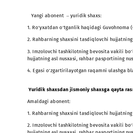
Yuridik shaxsdan yuridik shaxsga
qayta
Amaldagi abonent:
1. Rahbarning shaxsini tasdiqlovchi hujja
2. Imzolovchi tashkilotning bevosita va
hujjatning asl nusxasi, rahbar pasportini
3. Raqam egasini yuridik shaxsga o‘zgart
Yangi abonent – yuridik shaxs:
1. Ro‘yxatdan o‘tganlik haqidagi Guvo
2. Rahbarning shaxsini tasdiqlovchi hujja
3. Imzolovchi tashkilotning bevosita va