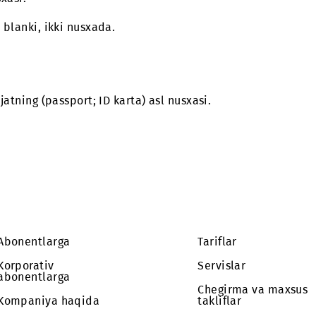
ng nusxasi.
hga blank.
 rasmiylashtirish uchun zarur hujjatlar
tning (pasport; ID karta) asl nusxasi.
kili bo‘lgan vaziyatda imzolash huquqini beruvchi Is
ng nusxasi.
tirish blanki, ikki nusxada.