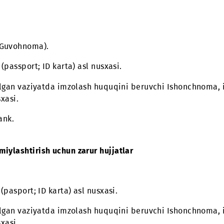
 rasmiylashtirish uchun zarur hujjatlar
tning (passport; ID karta) asl nusxasi.
kili bo‘lgan vaziyatda imzolash huquqini beruvchi Is
ng nusxasi.
irish blanki.
hnoma (Guvohnoma).
tning (passport; ID karta) asl nusxasi.
kili bo‘lgan vaziyatda imzolash huquqini beruvchi Is