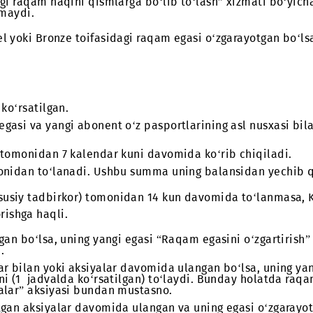
t
oifadagi raqam haqini qismlarga bo‘lib to‘lash” xizm
‘rsatilmaydi.
gan Steel yoki Bronze toifasidagi raqam egasi o‘zga
holda ko‘rsatilgan.
qam egasi va yangi abonent o‘z pasportlarining asl 
aniya tomonidan 7 kalendar kuni davomida ko‘rib ch
nt tomonidan to‘lanadi. Ushbu summa uning balansid