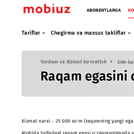
ABONENTLARG
Tariflar
Chegirma va maxsus taklifl
Yordam va Xizmat ko'rsatish
S
Raqam egasini