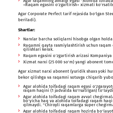
Silver Ligh
Bronze
Agar raqamning avvalgi egasi “Alohida t
«Raqam egasini o‘zgartirish» xizmati ko
Agar Corporate Perfect tarif rejasida bo‘l
beriladi).
Shartlar:
Narxlar barcha soliqlarni hisobga olgan 
Raqamni qayta rasmiylashtirish uchun ra
qilishlari kerak.
Raqam egasini o‘zgartirish arizasi Komp
Xizmat narxi (25 000 so‘m) yangi abone