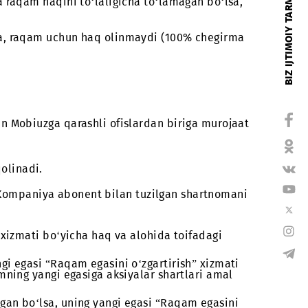
63 000 so'm
30 000 so‘m
ati bo‘yicha raqam haqini to‘laligicha to‘lamagan b
rayotgan bo‘lsa, raqam uchun haq olinmaydi (100% ch
nusxasi bilan Mobiuzga qarashli ofislardan biriga m
iqiladi.
an yechib qolinadi.