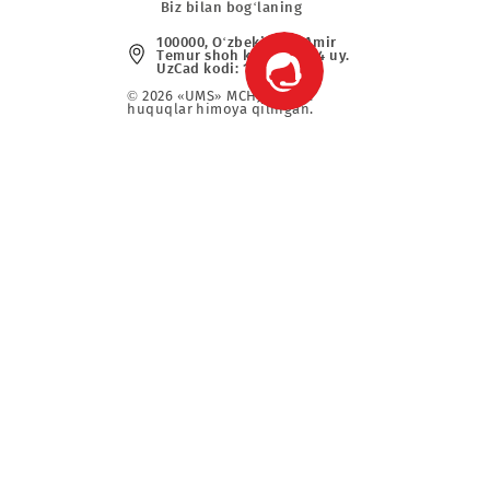
(+998) 97 130 0
09
va maxsus
info@mobi.uz
Biz bilan bog‘laning
r
100000, O‘zbekiston, Аmir
Tеmur shoh ko‘chаsi, 24 uy
UzCad kodi: 1726266052
© 2026 «UMS» MCHJ Barcha