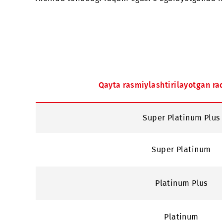
Xizmat narxi – 25 000 so‘m (raqamning yang
Alohida toifadagi raqam egasi o‘zgarayotga
Qayta rasmiylashtirilayot
Super Platinum
Super Plati