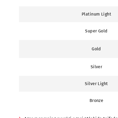
Platinum Pl
Platinum
Platinum Li
Super Gol
Gold
Silver