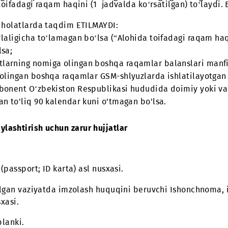
yoki hususiy tadbirkor) tomonidan 14 kun davomida 
 yuborishga haqli.
rayotgan bo‘lsa, uning yangi egasi “Raqam egasini o
‘laydi.
irmalar bilan yoki aksiyalar davomida ulangan bo‘lsa
 haqini (1 jadvalda ko‘rsatilgan) to‘laydi. Bunday h
hegirmalar” aksiyasi bundan mustasno.
‘layotgan aksiyalar davomida ulangan va uning egasi
lohida toifadagi raqam haqini (1 jadvalda ko‘rsatilg
yidagi holatlarda taqdim ETILMAYDI:
ni to‘laligicha to‘lamagan bo‘lsa (“Alohida toifadag
y bo‘lsa;
onentlarning nomiga olingan boshqa raqamlar balan
asiga olingan boshqa raqamlar GSM-shlyuzlarda ishl
lgan abonent O‘zbekiston Respublikasi hududida doi
paytdan to'liq 90 kalendar kuni o'tmagan bo'lsa.