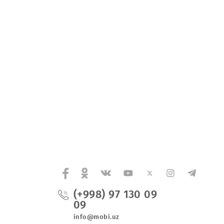
honchnoma, ishonchli vakilning shaxsini tasdiqlovchi