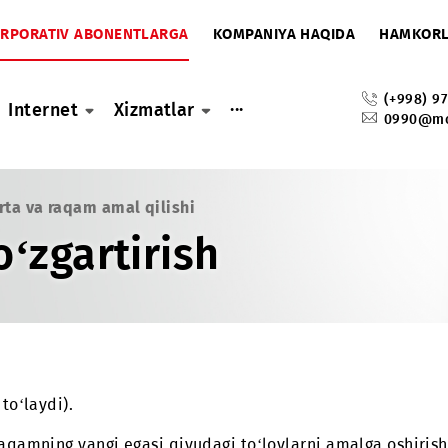
A
KORPORATIV ABONENTLARGA
KOMPANIYA HAQIDA
...
ar
Internet
Xizmatlar
IM-karta va raqam amal qilishi
 o‘zgartirish