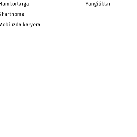
hi hujjatning (passport; ID karta) asl nusxasi.
Abonentlarga
Tariflar
Korporativ
Servislar
abonentlarga
Chegirma 
Kompaniya haqida
takliflar
Hamkorlarga
Yangilikla
Shartnoma
Mobiuzda karyera