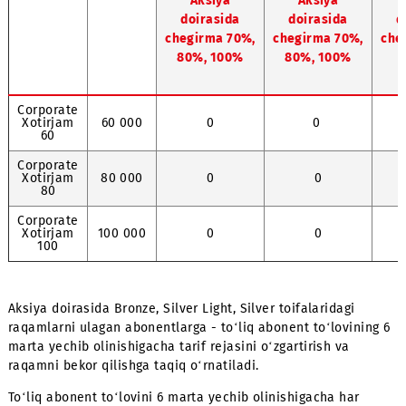
300 000 so‘m
630 000 so‘m
rejasi
Tarif
abonent
nomi
to‘lovi,
so‘m/oy
Aksiya
Aksiya
doirasida
doirasida
chegirma 70%,
chegirma 70%,
80%, 100%
80%, 100%
Corporate
Xotirjam
60 000
0
0
60
Corporate
Xotirjam
80 000
0
0
80
Corporate
Xotirjam
100 000
0
0
100