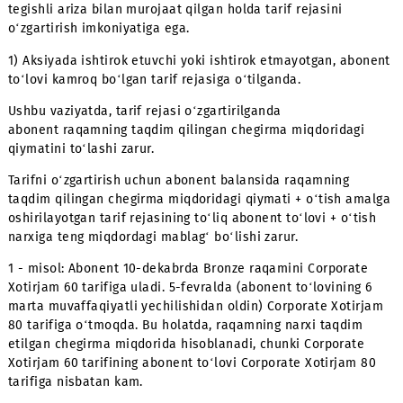
(97)007, (88)111, (97)111, (88)007, (88)666, (97)666, (88)3
(88)383, (88)133, (88)200, (88)008, (88)009, (88)020,
(88)075, (88)202, (88)208, (88)408, (88)702, (88)703, (88
(97)008, (97)009, (97)202, (88)800;
Kompaniya aksiyada ishtirok etmaydigan abonent
raqamlari ro‘yxatini belgilash huquqini o‘zida saqlab
qoladi;
Raqamlar soni – cheklangan;
Bronze, Silver Light, Silver, Gold, Super Gold, Platinum 
Platinum, Platinum Plus, Super Platinum toifasidagi
raqamlar 31.12.2025y. gacha tugab qolgan taqdirda, aks
muddatidan avval to‘xtatiladi.
6 ta, 12 ta yoki 24 ta to‘liq oylik abonent to‘lovi (oylik tari
uchun) YECHILMAGUNGA QADAR tarif rejasini o‘zgartirish
shartlari
Aksiya doirasida ulangan abonent, shaxsni tasdiqlovchi
hujjatning asl nusxasi bilan birga «UMS» MChJ shaxsiy ofi
tegishli ariza bilan murojaat qilgan holda tarif rejasini
o‘zgartirish imkoniyatiga ega.