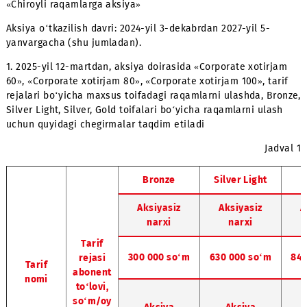
«Chiroyli raqamlarga aksiya»
Aksiya o‘tkazilish davri: 2024-yil 3-dekabrdan 2027-yil 5-
yanvargacha (shu jumladan).
1. 2025-yil 12-martdan, aksiya doirasida «Corporate xotir
60», «Corporate xotirjam 80», «Corporate xotirjam 100», ta
rejalari bo‘yicha maxsus toifadagi raqamlarni ulashda, B
Silver Light, Silver, Gold toifalari bo‘yicha raqamlarni ula
uchun quyidagi chegirmalar taqdim etiladi
Ja
Bronze
Silver Light
Aksiyasiz
Aksiyasiz
narxi
narxi
Tarif