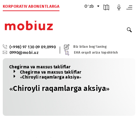
KORPORATIV ABONENTLARGA
O‘zb
(+998) 97 130 09 09
,
0990
Biz bilan bog‘laning
0990@mobi.uz
EHA orqali ariza topshirish
Chegirma va maxsus takliflar
Chegirma va maxsus takliflar
«Chiroyli raqamlarga aksiya»
«Chiroyli raqamlarga aksiya»