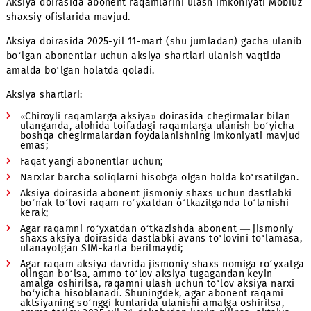
Aksiya doirasida Gold, Super Gold toifalaridagi raqamlarn
ulagan abonentlarga - to‘liq abonent to‘lovining 24 mart
yechib olinishigacha tarif rejasini o‘zgartirish va raqamni
bekor qilishga taqiq o‘rnatiladi
Har qanday kichikroq tarifga o‘tishda (aksiyada ishtirok
etayotgan yoki ishtirok etmaydigan) 24 ta to‘liq abonent
to‘lovi (oylik abonent to‘lovida bo‘lgan tariflar uchun) yo
ikkinchi to‘liq abonent to‘loviga qadar (yillik tariflar uchu
abonentga taqdim etilgan chegirma miqdorida raqamning
narxini to‘lash kerak bo‘ladi.
Aksiya doirasida abonent raqamlarini ulash imkoniyati M
shaxsiy ofislarida mavjud.
Aksiya doirasida 2025-yil 11-mart (shu jumladan) gacha u
bo‘lgan abonentlar uchun aksiya shartlari ulanish vaqtid
amalda bo‘lgan holatda qoladi.