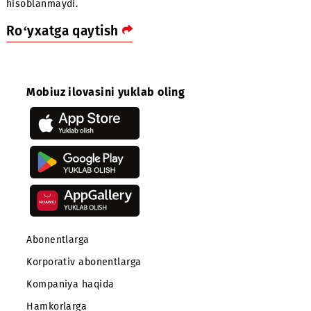
tarif rejasidan boshqa abonent to‘lovi baland bo‘lgan y
tarif rejasiga o‘tish amalga oshirilganda.
6 ta, 12 ta yoki 24 ta to‘liq abonent to‘lovi (oylik tariflar
uchun) muvaffaqiyatli yechilgandan KEYIN shartnomani b
qilish shartlari.
Bu holatda raqamning taqdim qilingan chegirma miqdorid
qiymati HISOBLANMAYDI.
Aksiya doirasida ulangan, raqamning egasini o‘zgartirish:
«Raqamni egasini o‘zgartish» xizmati aksiya davrida
maxsus kategoriyadagi raqamlar uchun yangi egasiga
belgilangan xizmat shartlariga muvofiq amalga oshirila
«Raqam egasini o‘zgartirishda» aksiya doirasidagi
chegirmani hisobga olgan holda yangi egasiga qiymat
hisoblanmaydi.
Agar raqamni ulanishidan keyin va egasini
o‘zgartirishgacha kerakli miqdorda abonent to‘lovlari (
yoki 24 oy davomida) amalga oshirilmagan bo‘lsa, ama
abonentga raqamni ulash uchun berilgan chegirma
summasini to‘lash talab etiladi.