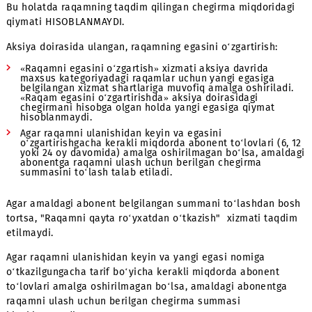
Shartnomani bekor qilishda quyidagi holatlarda raqamni
taqdim qilingan chegirma miqdoridagi qiymati hisoblana
Raqam aksiya doirasida ulangan paytdan boshlab va
shartnomani bekor qilishga ariza berilgunga qadar hec
qanday tarif rejasini o‘zgartirish amalga oshirilmagan;
Raqam aksiya doirasida ulangan paytdan boshlab va
shartnomani bekor qilishga ariza berilgunga qadar ab
to‘lovi ko‘proq bo‘lgan tarif rejasiga o‘tish amalga
oshirilgan.
Raqamni bekor qilishda quyidagi holatlarda raqamning t
qilingan chegirma miqdoridagi qiymati HISOBLANMAYDI
Raqam aksiya doirasida ulangan paytdan boshlab va
shartnomani bekor qilishga ariza berilgunga qadar ab
to‘lovi kamroq bo‘lgan, aksiyada ishtirok etuvchi yoki
ishtirok etmaydigan tarif rejasiga o‘tish amalga oshiri
Raqam aksiya doirasida ulangan paytdan boshlab va
shartnomani bekor qilishga ariza berilgunga qadar oyli
tarifdan yillik tarif rejasiga o‘tish amalga oshirilganda
Raqam aksiya doirasida ulangan paytdan boshlab va
shartnomani bekor qilishga ariza berilgunga qadar yilli