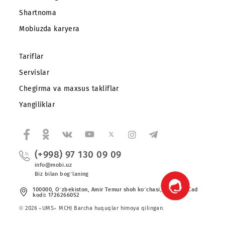
Agar amaldagi abonent belgilangan summani to‘lashdan 
tortsa, "Raqamni qayta ro‘yxatdan o‘tkazish" xizmati ta
etilmaydi.
Agar raqamni ulanishidan keyin va yangi egasi nomiga
o‘tkazilgungacha tarif bo‘yicha kerakli miqdorda abonent
to‘lovlari amalga oshirilmagan bo‘lsa, amaldagi abonent
raqamni ulash uchun berilgan chegirma summasi
hisoblanmaydi.
Ro‘yxatga qaytish
Mobiuz ilovasini yuklab oling