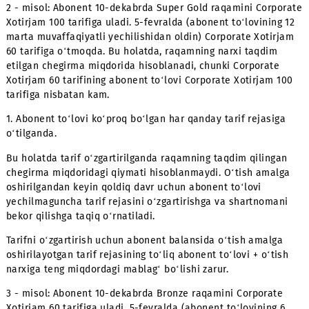
1) Aksiyada ishtirok etuvchi yoki ishtirok etmayotgan, ab
to‘lovi kamroq bo‘lgan tarif rejasiga o‘tilganda.
Ushbu vaziyatda, tarif rejasi o‘zgartirilganda
abonent raqamning taqdim qilingan chegirma miqdoridag
qiymatini to‘lashi zarur.
Tarifni o‘zgartirish uchun abonent balansida raqamning
taqdim qilingan chegirma miqdoridagi qiymati + o‘tish a
oshirilayotgan tarif rejasining to‘liq abonent to‘lovi + o‘t
narxiga teng miqdordagi mablag‘ bo‘lishi zarur.
1 - misol: Abonent 10-dekabrda Bronze raqamini Corporat
Xotirjam 60 tarifiga uladi. 5-fevralda (abonent to‘lovining
marta muvaffaqiyatli yechilishidan oldin) Corporate Xoti
80 tarifiga o‘tmoqda. Bu holatda, raqamning narxi taqdi
etilgan chegirma miqdorida hisoblanadi, chunki Corporat
Xotirjam 60 tarifining abonent to‘lovi Corporate Xotirjam
tarifiga nisbatan kam.