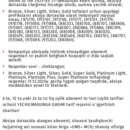
Aksiya shartlari:
«Chiroyli raqamlarga aksiya» doirasida chegirmalar bi
ulanganda, alohida toifadagi raqamlarga ulanish bo‘yi
boshqa chegirmalardan foydalanishning imkoniyati ma
emas;
Faqat yangi abonentlar uchun;
Narxlar barcha soliqlarni hisobga olgan holda ko‘rsatil
Aksiya doirasida abonent jismoniy shaxs uchun dastla
bo‘nak to‘lovi raqam ro‘yxatdan o‘tkazilganda to‘lanis
kerak;
Agar raqamni ro‘yxatdan o‘tkazishda abonent — jismo
shaxs aksiya doirasida dastlabki avans to‘lovini to‘la
ulanayotgan SIM-karta berilmaydi;
Agar raqam aksiya davrida jismoniy shaxs nomiga ro‘y
olingan bo‘lsa, ammo to‘lov aksiya tugagandan keyin
amalga oshirilsa, raqamni ulash uchun to‘lov aksiya n
bo‘yicha hisoblanadi. Shuningdek, agar abonent raqam
aktsiyaning so‘nggi kunlarida ulanishi amalga oshirilsa
ammo to‘lov 2025-yil 31-dekabrdan keyin qilinsa, akts
doirasida chegirma hisobga olinib, summa yechib olina
Bronze, Silver Light, Silver, Gold toifalari uchun quyida
prefikslarni aksiya doirasida ulash imkoniyati mavjud
emas: (97)770, (97)707, (97)700, (97)777, (97)701, (97)779,
(970778, (97)000, (97)888, (88)333, (88)700, (88)701, (88