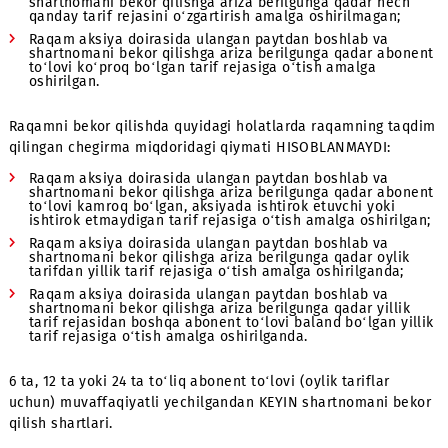
3 - misol: Abonent 10-dekabrda Bronze raqamini Corporat
Xotirjam 60 tarifiga uladi. 5-fevralda (abonent to‘lovining
marta muvaffaqiyatli yechilishidan oldin) Corporate Xoti
80 tarifiga o‘tmoqda. Bu holatda, raqamning narxi taqdi
etilgan chegirma miqdorida hisoblanmaydi, chunki Corpo
Xotirjam 80 tarifining abonent to‘lovi Corporate Xotirjam
tarifiga nisbatan ko‘p
6 ta, 12 ta yoki 24 ta to‘liq oylik abonent to‘lovi muvaffaq
yechilgandan KEYIN tarif rejasini o‘zgartirishning shartlari
Bu holatda har qanday tarif o‘zgartirilishida raqamning 
qilingan chegirma miqdoridagi qiymati hisoblanmaydi.
Tarifni o‘zgartirish uchun abonent balansida o‘tish amalg
oshirilayotgan tarif rejasining to‘liq abonent to‘lovi + o‘t
narxiga teng miqdordagi mablag‘ bo‘lishi zarur.
6 ta, 12 ta yoki 24 ta to‘liq oylik abonent to‘lovi muvaffaq
YECHILMAGUNCHA shartnomani bekor qilish shartlari.