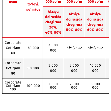
Super
Platinum
Platin
Gold
Light
Aksiyasiz
Aksiyasiz
Aksiyas
narxi
narxi
narxi
Tarif
rejasi
Tarif
5 000
10 000
25 00
abonent
nomi
000 so‘m
000 so‘m
000 so
to‘lovi,
so‘m/oy
Aksiya
Aksiya
Aksiy
doirasida
doirasida
doirasi
chegirma
chegirma
chegir
20%,
50%, 80%
60%, 8
40%, 80%
Corporate
4 000
Xotirjam
60 000
Aksiyasiz
Aksiyas
000
60