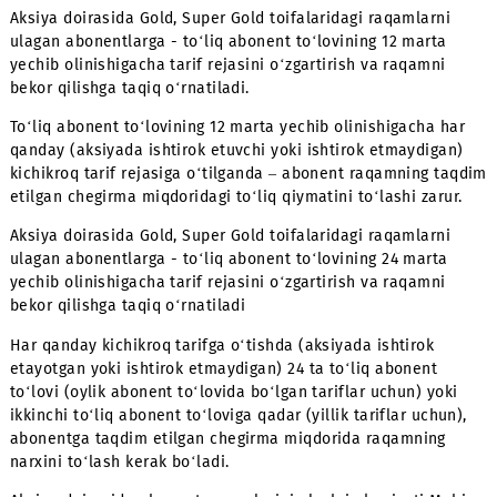
Corporate
3 000
5 000
10 00
Xotirjam
80 000
000
000
000
80
Corporate
1 000
2 000
5 00
Xotirjam
100 000
000
000
000
100
Aksiya doirasida Gold, Super Gold toifalaridagi raqamlarn
ulagan abonentlarga - to‘liq abonent to‘lovining 12 marta
yechib olinishigacha tarif rejasini o‘zgartirish va raqamni
bekor qilishga taqiq o‘rnatiladi.
To‘liq abonent to‘lovining 12 marta yechib olinishigacha 
qanday (aksiyada ishtirok etuvchi yoki ishtirok etmaydig
kichikroq tarif rejasiga o‘tilganda – abonent raqamning 
etilgan chegirma miqdoridagi to‘liq qiymatini to‘lashi zaru