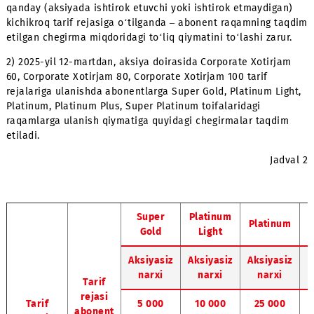
Aksiya doirasida Bronze, Silver Light, Silver toifalaridagi
raqamlarni ulagan abonentlarga - to‘liq abonent to‘lovini
marta yechib olinishigacha tarif rejasini o‘zgartirish va
raqamni bekor qilishga taqiq o‘rnatiladi.
To‘liq abonent to‘lovini 6 marta yechib olinishigacha har
qanday (aksiyada ishtirok etuvchi yoki ishtirok etmaydig
kichikroq tarif rejasiga o‘tilganda – abonent raqamning 
etilgan chegirma miqdoridagi to‘liq qiymatini to‘lashi zaru
2) 2025-yil 12-martdan, aksiya doirasida Corporate Xotirj
60, Corporate Xotirjam 80, Corporate Xotirjam 100 tarif
rejalariga ulanishda abonentlarga Super Gold, Platinum Li
Platinum, Platinum Plus, Super Platinum toifalaridagi
raqamlarga ulanish qiymatiga quyidagi chegirmalar taqd
etiladi.
Ja