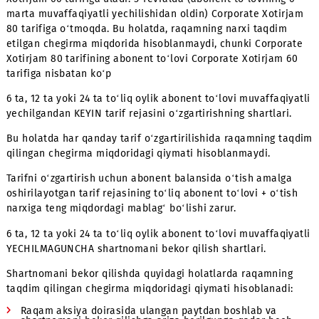
2 - misol: Abonent 10-dekabrda Super Gold raqamini Corp
Xotirjam 100 tarifiga uladi. 5-fevralda (abonent to‘lovinin
marta muvaffaqiyatli yechilishidan oldin) Corporate Xoti
60 tarifiga o‘tmoqda. Bu holatda, raqamning narxi taqdim
etilgan chegirma miqdorida hisoblanadi, chunki Corporat
Xotirjam 60 tarifining abonent to‘lovi Corporate Xotirjam
tarifiga nisbatan kam.
1. Abonent to‘lovi ko‘proq bo‘lgan har qanday tarif rejasi
o‘tilganda.
Bu holatda tarif o‘zgartirilganda raqamning taqdim qiling
chegirma miqdoridagi qiymati hisoblanmaydi. O‘tish ama
oshirilgandan keyin qoldiq davr uchun abonent to‘lovi
yechilmaguncha tarif rejasini o‘zgartirishga va shartnom
bekor qilishga taqiq o‘rnatiladi.
Tarifni o‘zgartirish uchun abonent balansida o‘tish amalg
oshirilayotgan tarif rejasining to‘liq abonent to‘lovi + o‘t
narxiga teng miqdordagi mablag‘ bo‘lishi zarur.