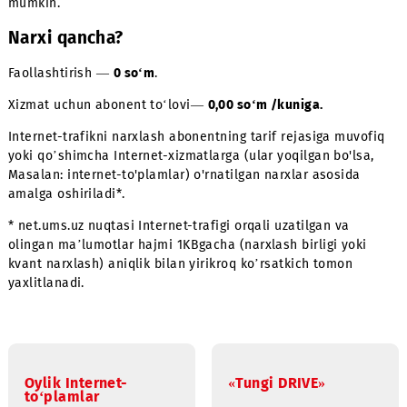
* Ko’rsatilgan ma’lumotlarni uzatish tezliklari nazariy
maksimum bo’lib, ushbu texnologiyadan foydalanish
jarayonining yutuqlari hisoblanadi. Haqiqiy tezlik e’lon
qilingan tezlikdan farq qilishi va ma’lum joylarda tarmoq
texnik ko’rsatkichlariga, shuningdek, aloqa xizmatini taq
etish sifatiga ta’sir qiluvchi bir qator omillarga bog‘liq bo
mumkin.
Narxi qancha?
Faollashtirish —
0 so‘m
.
Xizmat uchun abonent to‘lovi—
0,00 so‘m /kuniga.
Internet-trafikni narxlash abonentning tarif rejasiga muvo
yoki qo’shimcha Internet-xizmatlarga (ular yoqilgan bo'ls
Masalan: internet-to'plamlar) o'rnatilgan narxlar asosida
amalga oshiriladi*.
* net.ums.uz nuqtasi Internet-trafigi orqali uzatilgan va