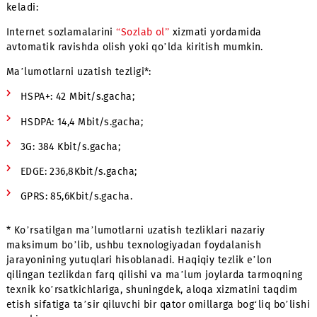
nomlanishi mumkin) yoqilganligiga (galochka turganligiga
amin bo’ling.
Agar Internetdan foydalanish uchun smartfondan
foydalanmasangiz, mobil telefonni sozlashingizga to’g’ri
keladi:
Internet sozlamalarini
“Sozlab ol”
xizmati yordamida
avtomatik ravishda olish yoki qo’lda kiritish mumkin.
Ma’lumotlarni uzatish tezligi*:
HSPA+: 42 Мbit/s.gacha;
HSDPA: 14,4 Мbit/s.gacha;
3G: 384 Kbit/s.gacha;
EDGE: 236,8Kbit/s.gacha;
GPRS: 85,6Kbit/s.gacha.