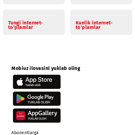
olingan ma’lumotlar hajmi 1KBgacha (narxlash birligi yok
kvant narxlash) aniqlik bilan yirikroq ko’rsatkich tomon
yaxlitlanadi.
Oylik Internet-
«Tungi DRIVE»
to‘plamlar
Tungi internet-
Kunlik internet-
to’plamlar
to’plamlar