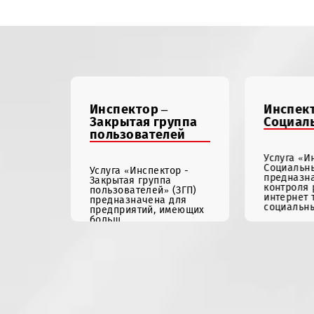
Роуминг
График
работы
р»
ор Голос
Инспектор –
Закрытая группа
пользователей
нспектор
окирует