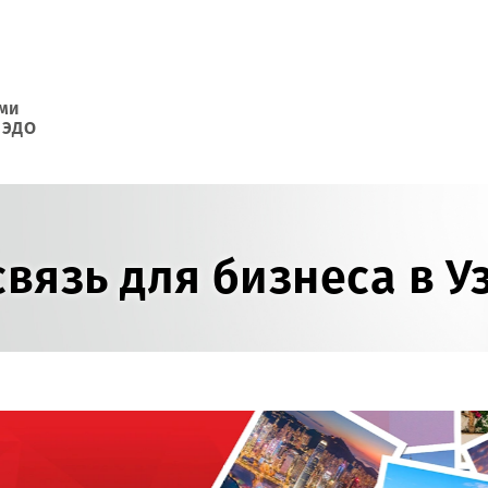
ь с нами
аявки ЭДО
 связь для бизнеса