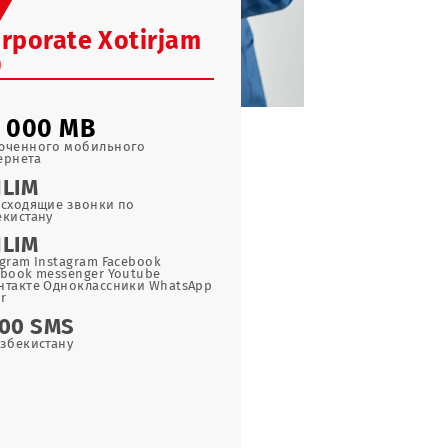
Corporate Xotirjam
60
35 000 MB
включенного мобильного
интернета
UNLIM
на исходящие звонки по
Узбекистану
UNLIM
Telegram Instagram Facebook
Facebook messenger Youtube
Вконтакте Одноклассники WhatsApp
Viber