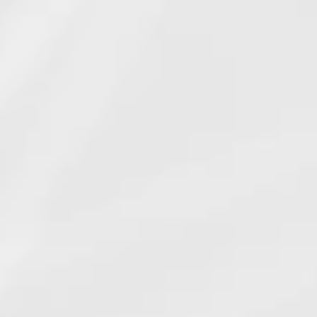
, голосовую
Услуга «Инспектор -
ле
Закрытая группа
ия абонентом
пользователей» (ЗГП)
текущего...
предназначена для
предприятий, имеющих
больш...