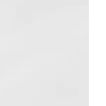
Услуга «Инспектор –
Услуга «Инспектор
Социальные сети»
блокирует доступ к
предназначена для
интернету после
контроля расхода
потребления абон
интернет трафика на
в течение текущег
социальные сети.
календарного ме...