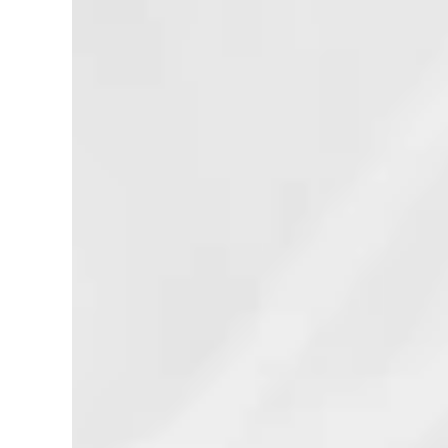
Услуга «Инспектор»
исходящую
блокирует доступ к
связь, пос
интернету после
потреблен
потребления абонентом
в течение 
в течение текущего
календарного ме...