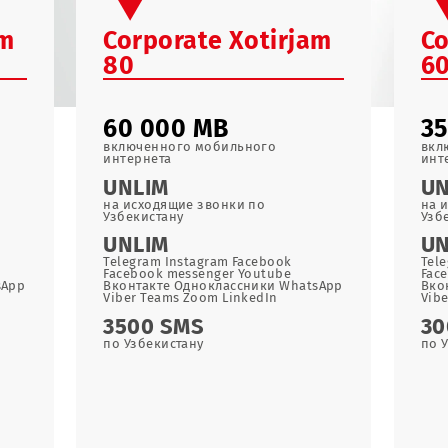
irjam
Corporate Xotirjam
80
60 000 MB
о
включенного мобильного
интернета
UNLIM
на исходящие звонки по
Узбекистану
UNLIM
ook
Telegram Instagram Facebook
ube
Facebook messenger Youtube
и WhatsApp
Вконтакте Одноклассники WhatsApp
n
Viber Teams Zoom LinkedIn