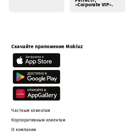
абонентов
переходы
тарифных планов
Xizmat 4, Xizmat 5
14.01.2022
13.01.2022
Вниманию
Изменение
корпоративных
обслуживания
абонентов
абонентов на
тарифных планах
«Corporate Ultra»,
«Corporate
Perfect»,
«Corporate VIP».
Скачайте приложение Mobiuz