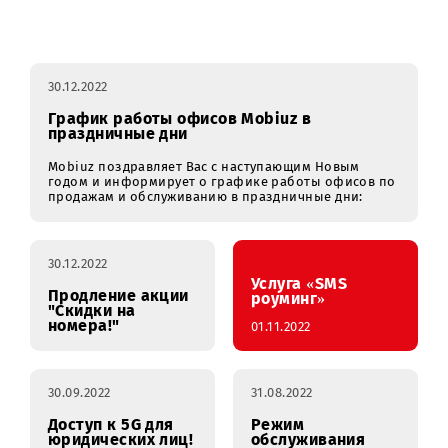
Все
2026
2025
2024
202
Новости
январь
февраль
март
апр
30.12.2022
График работы офисов Mobiuz в
праздничные дни
Mobiuz поздравляет Вас с наступающим Новым
годом и информирует о графике работы офисов по
продажам и обслуживанию в праздничные дни:
30.12.2022
Услуга «SMS
Продление акции
роуминг»
"Скидки на
номера!"
01.11.2022