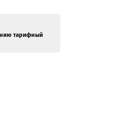
ль
март
апрель
май
июнь
июл
вниманию тарифный