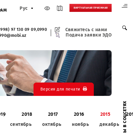
Рус
ВИРТУАЛЬНАЯ
И
ПАРТНЕРАМ
Свяжитесь 
(+998) 97 130 09 09
,
0990
Подача зая
0990@mobi.uz
Версия для печати
020
2019
2018
2017
2016