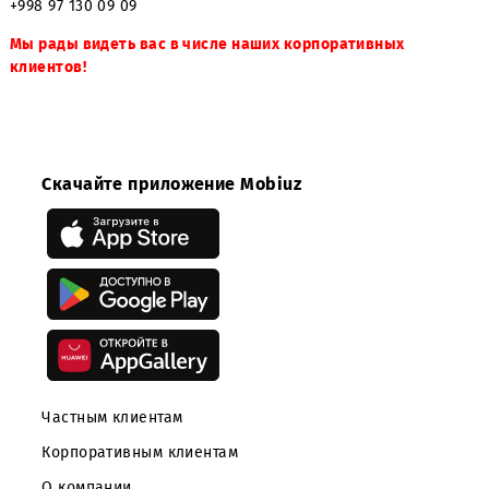
вариант сотрудничества.
Скачать бланки заявлений Вы можете
здесь
Если у вас возникли вопросы, ответы на них вы можете
получить, позвонив на круглосуточный номер справочн
информационного отдела ООО «UMS
»:
0990 (только корпоративным абонентам ООО «UMS»)ил
+998 97 130 09 09
Мы рады видеть вас в числе наших корпоративных
клиентов!
Скачайте приложение Mobiuz